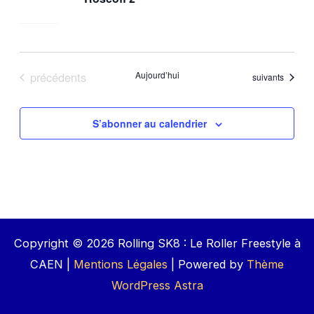
Évènements
précédents
Aujourd’hui
Évènements
suivants
S’abonner au calendrier
Copyright © 2026 Rolling SK8 : Le Roller Freestyle à
CAEN |
Mentions Légales
| Powered by
Thème
WordPress Astra