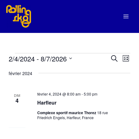
Aller
au
contenu
2/4/2024
 - 
8/7/2026
Évènements
Recherche
Recherche
Navig
Liste
et
de
Sélectionnez
février 2024
navigation
vues
une
de
Évèn
date.
février 4, 2024 @ 8:00 am
-
5:00 pm
vues
DIM
4
Harfleur
Évènements
Complexe sportif maurice Thorez
18 rue
Friedrich Engels, Harfleur, France